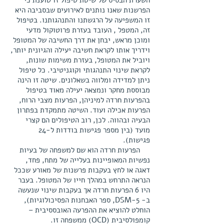
השערת הבסיס של שיטת טיפול זו טוענת כי
הפרשנות שאנו נותנים לאירועים שבסביבה היא
זו המשפיעה על הרגשתנו והתנהגותנו. בטיפול
זה, המטפל , העובד בעזרת פרוטוקול מדעי
ומוכן מראש, יבחן את דרך החשיבה של המטופל
וידריך אותו לקראת חשיבה יעילה והגיונית יותר,
ויוביל את המטופל, בעזרת משימות שונות,
לקראת שינוי התנהגותי וקוגניטיבי. כל טיפול
ניתן למדידה ומלווה בשאלונים. שיטה זו הינה
מבוססת מחקר ונמצאה יעילה מאוד בטיפול
בהפרעות חרדה למיניהן, הפרעות מצבי הרוח,
הפרעות אכילה ועוד. השיטה מתמקדת בפתרון
הבעיה ובהווה. לכן, רוב הטיפולים הם קצרי
מועד (בין מספר פגישות בודדות ל-24
פגישות).
הפרעות חרדה הוא שם למשפחה של בעיות
נפשיות המאופיינות בעלייה של מתח, פחד,
דאגה או לחץ בעקבות פרשנות של מאורע שככל
הנראה התרחש במהלך חייו של המטופל. בעבר
היו 6 הפרעות חרדה אך בעקבות שינוי שנעשה
ב- DSM-5, ספר האבחנות הפסיכולוגיות),
הוחלט להוציא את ההפרעה האובססיבית –
קומפולסיבית (OCD) ממשפחה זו.