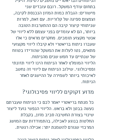
הניתוחים הבריאטריים נחשבים לטיפול היעיל
בתחום עודף המשקל. רובם עובדים שני
מישורים: הגבלת כמות המזון הנכנסת לקיבה,
וצמצום ספיגה של קלוריות.
עם זאת, למרות
שניתוחי קיצור קיבה הם ההתערבות הטובה
ביותר, הם לא עומדים בפני עצמם ללא ליווי של
אנשי מקצוע תומכים. מחקרים מראים כי אלו
שעברו ניתוח בריאטרי ולא קיבלו ליווי מקצועי
מתאים, נטו לעלות את המשקל שהורידו בטווח
של שנתיים עד חמש שנים מהניתוח.
הליווי המומלץ לאחר הניתוח הינו ליווי תזונתי
ופסיכולוגי.
שילוב הניתוח עם ליווי זה נחשב
לאיכותי ביותר לשמירה על ההישגים לאחר
הניתוח.
מדוע זקוקים לליווי פסיכולוגי?
כל מנתח בריאטרי יאמר לכם כי הניתוח שעברתם
נעשה בבטן ולא בראש. הליווי הנפשי נועד ליצור
שינוי בצורת החשיבה סביב מזון, בקבלת
החלטות בנוגע לאכילה, בהתמודדות עם המושג
המרכזי שגורם להשמנת יתר: אכילה רגשית.
הליווי הפסיכולוגי לאחר ניתוח קיצור קיבה