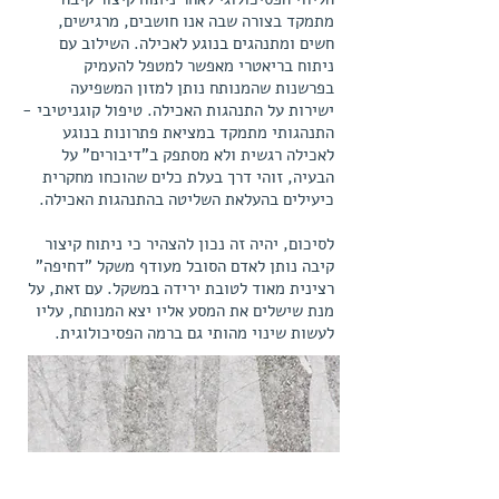
מתמקד בצורה שבה אנו חושבים, מרגישים,
חשים ומתנהגים בנוגע לאכילה. השילוב עם
ניתוח בריאטרי מאפשר למטפל להעמיק
בפרשנות שהמנותח נותן למזון המשפיעה
ישירות על התנהגות האכילה. טיפול קוגניטיבי -
התנהגותי מתמקד במציאת פתרונות בנוגע
לאכילה רגשית ולא מסתפק ב"דיבורים" על
הבעיה, זוהי דרך בעלת כלים שהוכחו מחקרית
כיעילים בהעלאת השליטה בהתנהגות האכילה.
לסיכום, יהיה זה נכון להצהיר כי ניתוח קיצור
קיבה נותן לאדם הסובל מעודף משקל "דחיפה"
רצינית מאוד לטובת ירידה במשקל. עם זאת, על
מנת שישלים את המסע אליו יצא המנותח, עליו
לעשות שינוי מהותי גם ברמה הפסיכולוגית.