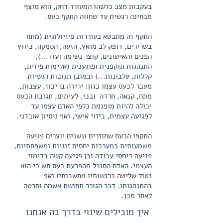
בעקבות מצב כלשהו המעורר דחק, הוא מוצף
מבחינה רגשית עד שחווה התקף כעס.
התקף זה מתבטא בעוררות פיזיולוגית (מתח
בשרירים, דופק לב מואץ, הזעה, הסמקה, כיווץ
הפנים והאישונים, קוצר נשימה ועוד...),
התנהגות תוקפנית ופוגענית (אלימות פיזית,
קללות, עלבונות...) וכמובן תגובות רגשיות
מעבר לכעס עצמו כגון: ירידה בריכוז, עצבות,
מתח, קנאה, חרדה ובכי. לעיתים, תגובת הכעס
יכולה להיות מופנמת כלפי האדם עצמו עד
לפגיעה עצמית, ביזוי אישי, ואף ניסיון אובדני.
התקפי הכעס שחוזרים ונשנים יוצרים פגיעה
משמעותית במערכות יחסים זוגיות ומשפחתיות,
פגיעה ביחסי עבודה וכן פגיעה קשה בדימוי
העצמי. האדם הסובל מהפרעת כעס חש כי הוא
נטול שליטה ברגשותיו מחשבותיו ואף
בהתנהגותו. דבר הגורר תחושת אשמה וחרטה
לאחר מכן.
איך מובילים שינוי בדרך בה אנחנו