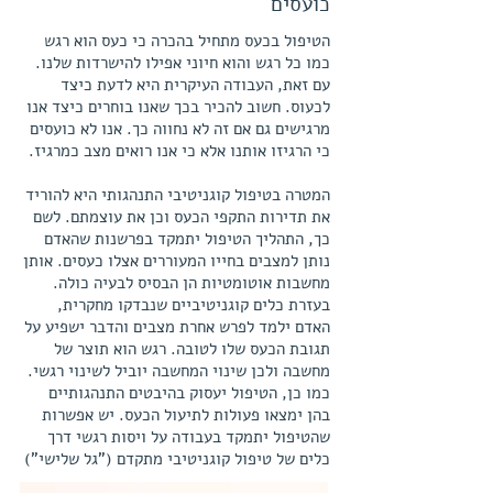
כועסים
הטיפול בכעס מתחיל בהכרה כי כעס הוא רגש
כמו כל רגש והוא חיוני אפילו להישרדות שלנו.
עם זאת, העבודה העיקרית היא לדעת כיצד
לכעוס. חשוב להכיר בכך שאנו בוחרים כיצד אנו
מרגישים גם אם זה לא נחווה כך. אנו לא כועסים
כי הרגיזו אותנו אלא כי אנו רואים מצב כמרגיז.
המטרה בטיפול קוגניטיבי התנהגותי היא להוריד
את תדירות התקפי הכעס וכן את עוצמתם. לשם
כך, התהליך הטיפול יתמקד בפרשנות שהאדם
נותן למצבים בחייו המעוררים אצלו כעסים. אותן
מחשבות אוטומטיות הן הבסיס לבעיה כולה.
בעזרת כלים קוגניטיביים שנבדקו מחקרית,
האדם ילמד לפרש אחרת מצבים והדבר ישפיע על
תגובת הכעס שלו לטובה. רגש הוא תוצר של
מחשבה ולכן שינוי המחשבה יוביל לשינוי רגשי.
כמו כן, הטיפול יעסוק בהיבטים התנהגותיים
בהן ימצאו פעולות לתיעול הכעס. יש אפשרות
שהטיפול יתמקד בעבודה על ויסות רגשי דרך
כלים של טיפול קוגניטיבי מתקדם ("גל שלישי")